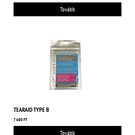
Tovább
TEARAID TYPE B
7 600
FT
Tovább