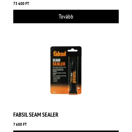
73 600
FT
Tovább
FABSIL SEAM SEALER
7 600
FT