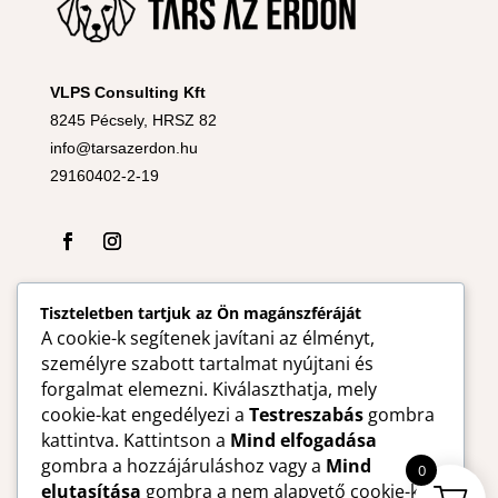
VLPS Consulting Kft
8245 Pécsely, HRSZ 82
info@tarsazerdon.hu
29160402-2-19
Tiszteletben tartjuk az Ön magánszféráját
A cookie-k segítenek javítani az élményt,
személyre szabott tartalmat nyújtani és
forgalmat elemezni. Kiválaszthatja, mely
cookie-kat engedélyezi a
Testreszabás
gombra
kattintva. Kattintson a
Mind elfogadása
gombra a hozzájáruláshoz vagy a
Mind
0
elutasítása
gombra a nem alapvető cookie-k