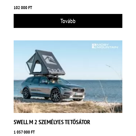
102 000
FT
Tovább
SWELL M 2 SZEMÉLYES TETŐSÁTOR
1 057 000
FT