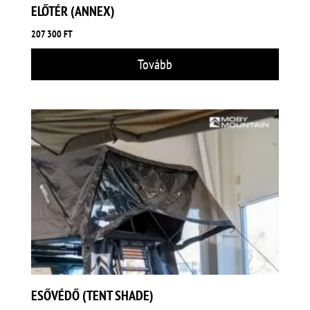
ELŐTÉR (ANNEX)
207 300
FT
Tovább
ESŐVÉDŐ (TENT SHADE)