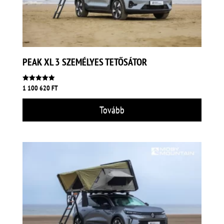
PEAK XL 3 SZEMÉLYES TETŐSÁTOR
Értékelés:
1 100 620
FT
5.00
/ 5
Tovább