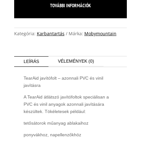
TOVÁBBI INFORMÁCIÓK
Kategória:
Karbantartás
Márka:
Mobymountain
VÉLEMÉNYEK (0)
LEÍRÁS
TearAid javítófolt – azonnali PVC és vinil
javításra
A TearAid átlátszó javítófoltok speciálisan a
PVC és vinil anyagok azonnali javítására
készültek. Tökéletesek például:
tetősátorok műanyag ablakaihoz
ponyvákhoz, napellenzőkhöz