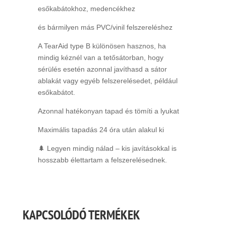
esőkabátokhoz, medencékhez
és bármilyen más PVC/vinil felszereléshez
A TearAid type B különösen hasznos, ha
mindig kéznél van a tetősátorban, hogy
sérülés esetén azonnal javíthasd a sátor
ablakát vagy egyéb felszerelésedet, például
esőkabátot.
Azonnal hatékonyan tapad és tömíti a lyukat
Maximális tapadás 24 óra után alakul ki
🌲 Legyen mindig nálad – kis javításokkal is
hosszabb élettartam a felszerelésednek.
KAPCSOLÓDÓ TERMÉKEK