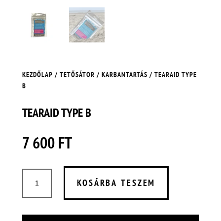
KEZDŐLAP
/
TETŐSÁTOR
/
KARBANTARTÁS
/ TEARAID TYPE
B
TEARAID TYPE B
7 600
FT
TEARAID
KOSÁRBA TESZEM
TYPE
B
MENNYISÉG