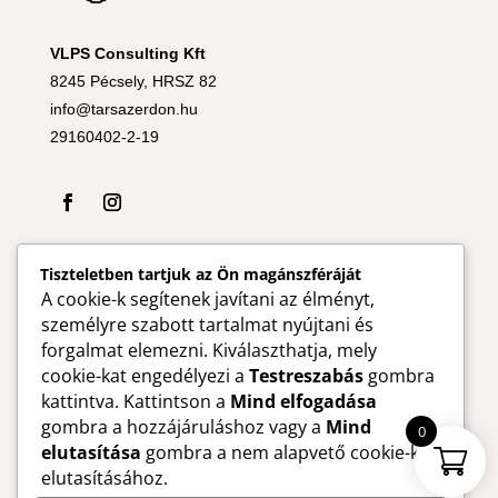
VLPS Consulting Kft
8245 Pécsely, HRSZ 82
info@tarsazerdon.hu
29160402-2-19
Tiszteletben tartjuk az Ön magánszféráját
A cookie-k segítenek javítani az élményt,
személyre szabott tartalmat nyújtani és
forgalmat elemezni. Kiválaszthatja, mely
cookie-kat engedélyezi a
Testreszabás
gombra
kattintva. Kattintson a
Mind elfogadása
gombra a hozzájáruláshoz vagy a
Mind
0
elutasítása
gombra a nem alapvető cookie-k
elutasításához.