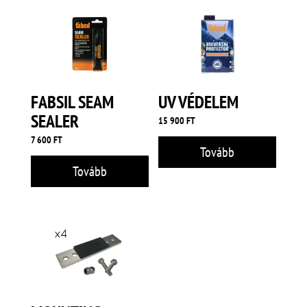
FABSIL SEAM
UV VÉDELEM
SEALER
15 900
FT
7 600
FT
Tovább
Tovább