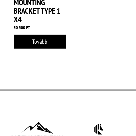
MOUNTING
BRACKET TYPE 1
X4
30 300
FT
Tovább