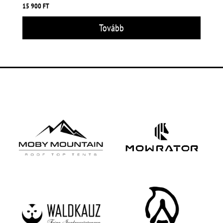
15 900
FT
Tovább