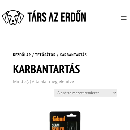
KEZDŐLAP
/
TETŐSÁTOR
/ KARBANTARTÁS
KARBANTARTÁS
Mind a(z) 6 találat megjelenítve