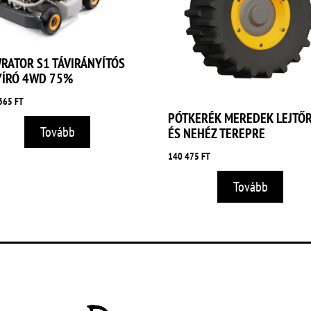
RATOR S1 TÁVIRÁNYÍTÓS
YÍRÓ 4WD 75%
 365
FT
PÓTKERÉK MEREDEK LEJTŐ
Tovább
ÉS NEHÉZ TEREPRE
140 475
FT
Tovább