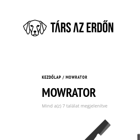
KEZDŐLAP
/ MOWRATOR
MOWRATOR
Mind a(z) 7 találat megjelenítve