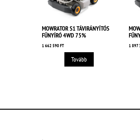
MOWRATOR S1 TÁVIRÁNYÍTÓS
MOW
FŰNYÍRÓ 4WD 75%
FŰN
1 662 590
FT
1 897
Tovább