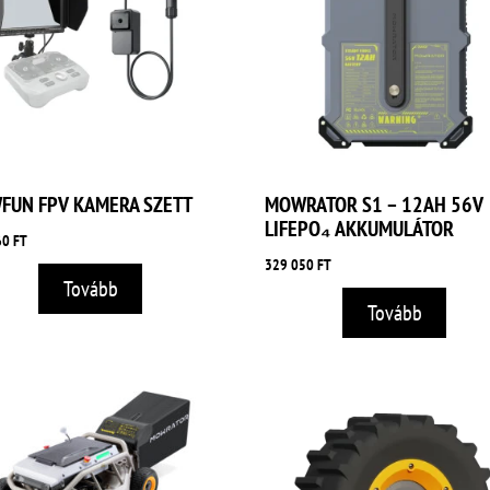
FUN FPV KAMERA SZETT
MOWRATOR S1 – 12AH 56V
LIFEPO₄ AKKUMULÁTOR
60
FT
329 050
FT
Tovább
Tovább