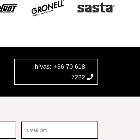
hívás: +36 70 618
7222