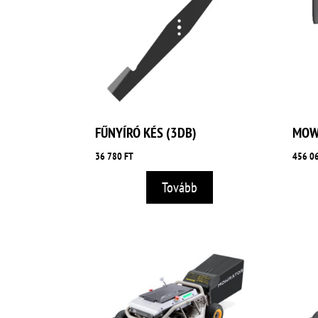
FŰNYÍRÓ KÉS (3DB)
MOW
36 780
FT
456 0
Tovább