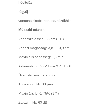
hóeltolás
fűgyűjtés
vontatás kisebb kerti eszközökhöz
Műszaki adatok
Vágásszélesség: 53 cm (21")
Vágási magasság: 3,8 – 10,9 cm
Maximális sebesség: 1,5 m/s
Akkumulátor: 56 V LiFePO4, 18 Ah
Üzemidő: max. 2,25 óra
Töltési idő: kb. 90 perc
Maximális lejtő: 75% (37°)
Zajszint: kb. 63 dB