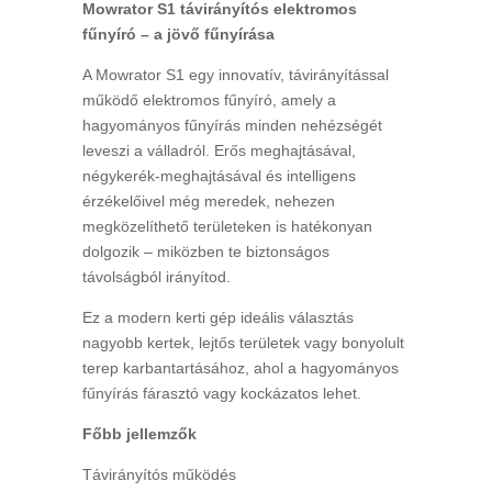
Mowrator S1 távirányítós elektromos
fűnyíró – a jövő fűnyírása
A Mowrator S1 egy innovatív, távirányítással
működő elektromos fűnyíró, amely a
hagyományos fűnyírás minden nehézségét
leveszi a válladról. Erős meghajtásával,
négykerék-meghajtásával és intelligens
érzékelőivel még meredek, nehezen
megközelíthető területeken is hatékonyan
dolgozik – miközben te biztonságos
távolságból irányítod.
Ez a modern kerti gép ideális választás
nagyobb kertek, lejtős területek vagy bonyolult
terep karbantartásához, ahol a hagyományos
fűnyírás fárasztó vagy kockázatos lehet.
Főbb jellemzők
Távirányítós működés