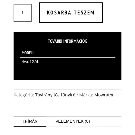
MOWRATOR
KOSÁRBA TESZEM
S1
TÁVIRÁNYÍTÓS
FŰNYÍRÓ
4WD
TOVÁBBI INFORMÁCIÓK
75%
MENNYISÉG
MODELL
4wd12Ah
Kategória:
Távirányítós fűnyíró
Márka:
Mowrator
VÉLEMÉNYEK (0)
LEÍRÁS