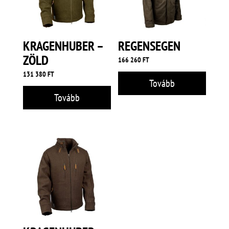
KRAGENHUBER –
REGENSEGEN
ZÖLD
166 260
FT
131 380
FT
Tovább
Tovább