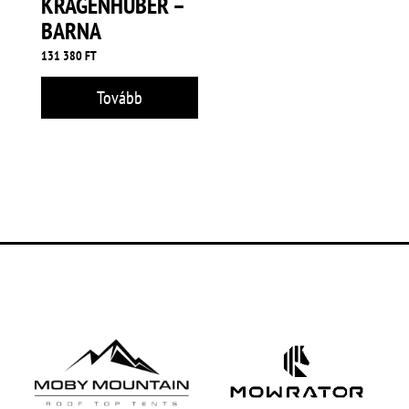
KRAGENHUBER –
BARNA
131 380
FT
Tovább