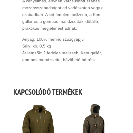
A kényelmes, enyhén karcsúsított szabás
mozgásszabadságot ad vadászaton vagy a
szabadban. A két fedeles mellzseb, a Kent
gallér és a gombos mandzsetták időtálló,
praktikus megjelenést adnak.
Anyag: 100% merinó szűzgyapjú
Súly: kb. 0,5 kg
Jellemzők: 2 fedeles mellzseb, Kent gallér,
gombos mandzsetta, bővíthető hátrész.
KAPCSOLÓDÓ TERMÉKEK