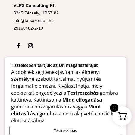
VLPS Consulting Kft
8245 Pécsely, HRSZ 82
info@tarsazerdon.hu
29160402-2-19
Tiszteletben tartjuk az Ön magánszféráját
A cookie-k segítenek javítani az élményt,
személyre szabott tartalmat nyújtani és
forgalmat elemezni. Kiválaszthatja, mely
cookie-kat engedélyezi a
Testreszabás
gombra
kattintva. Kattintson a
Mind elfogadása
gombra a hozzájáruláshoz vagy a
Mind
0
elutasítása
gombra a nem alapvető cookie-k
elutasításához.
Testreszabás