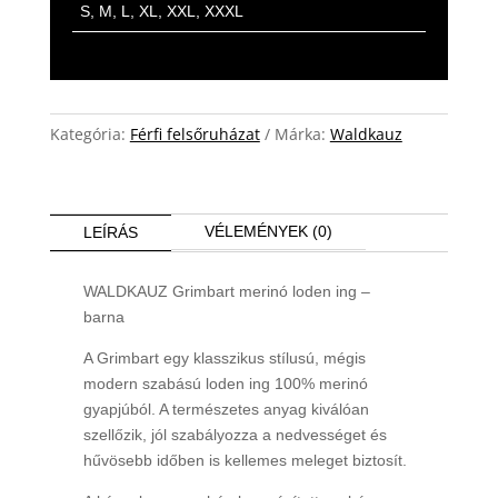
S, M, L, XL, XXL, XXXL
Kategória:
Férfi felsőruházat
Márka:
Waldkauz
VÉLEMÉNYEK (0)
LEÍRÁS
WALDKAUZ Grimbart merinó loden ing –
barna
A Grimbart egy klasszikus stílusú, mégis
modern szabású loden ing 100% merinó
gyapjúból. A természetes anyag kiválóan
szellőzik, jól szabályozza a nedvességet és
hűvösebb időben is kellemes meleget biztosít.